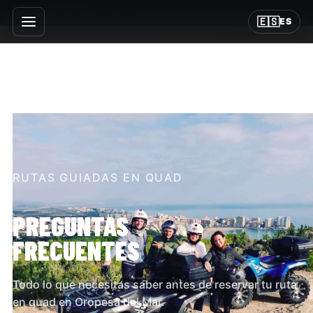
Inicio
›
Rutas guiadas en quad
›
Preguntas frecuentes
🇪🇸
ES
RUTAS GUIADAS EN QUAD
PREGUNTAS
FRECUENTES
Todo lo que necesitas saber antes de reservar tu ruta
en quad en Oropesa del Mar.