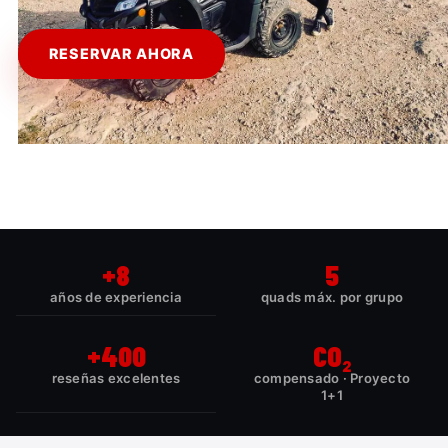
RESERVAR AHORA
+8
5
años de experiencia
quads máx. por grupo
+400
CO₂
reseñas excelentes
compensado · Proyecto
1+1