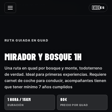
Inicio
›
Rutas guiadas en quad
›
🇪🇸
ES
Ruta Guiada de 1 hora, Circuito Mirador y Bosque
RUTA GUIADA EN QUAD
MIRADOR Y BOSQUE 1H
Una ruta en quad por bosque y monte, todoterreno
de verdad. Ideal para primeras experiencias. Requiere
carnet de coche para conducir, acompañantes tienen
que tener mínimo 7 años cumplidos
1 HORA / 15KM
80€
DURACIÓN
PRECIO POR QUAD