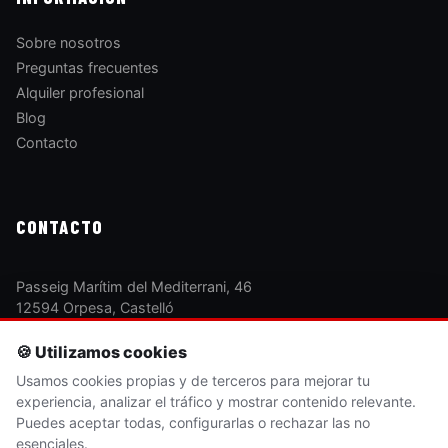
Sobre nosotros
Preguntas frecuentes
Alquiler profesional
Blog
Contacto
CONTACTO
Passeig Marítim del Mediterrani, 46
12594 Orpesa, Castelló
(+34) 625 540 505
🍪 Utilizamos cookies
Usamos cookies propias y de terceros para mejorar tu
experiencia, analizar el tráfico y mostrar contenido relevante.
RESERVAR AHORA →
Puedes aceptar todas, configurarlas o rechazar las no
esenciales.