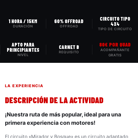
CIRCUITO TIPO
1 HORA / 15KM
60% OFFROAD
4X4
DURACIÓN
OFFROAD
TIPO DE CIRCUITO
80€ POR QUAD
APTO PARA
CARNET B
PRINCIPIANTES
ACOMPAÑANTE
REQUISITO
NIVEL
GRATIS
LA EXPERIENCIA
DESCRIPCIÓN DE LA ACTIVIDAD
¡Nuestra ruta de más popular, ideal para una
primera experiencia con motores!
El circuito «Mirador y Bosque» es un circuito adaptado