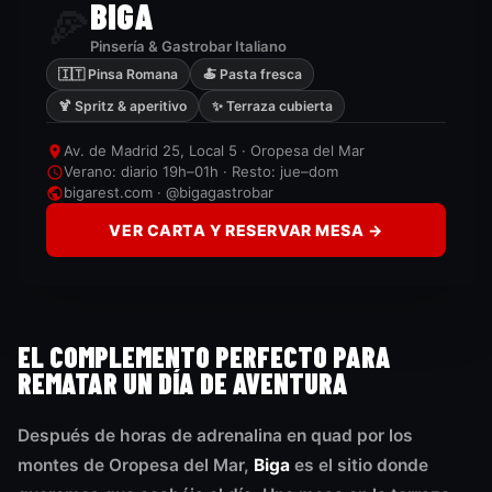
BIGA
🍕
Pinsería & Gastrobar Italiano
🇮🇹 Pinsa Romana
🍝 Pasta fresca
🍹 Spritz & aperitivo
✨ Terraza cubierta
Av. de Madrid 25, Local 5 · Oropesa del Mar
Verano: diario 19h–01h · Resto: jue–dom
bigarest.com · @bigagastrobar
VER CARTA Y RESERVAR MESA →
EL COMPLEMENTO PERFECTO PARA
REMATAR UN DÍA DE AVENTURA
Después de horas de adrenalina en quad por los
montes de Oropesa del Mar,
Biga
es el sitio donde