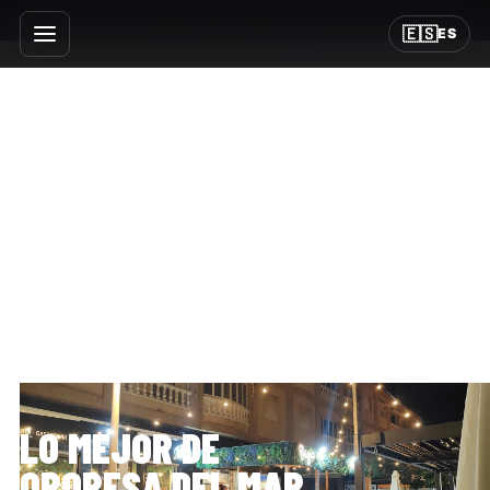
Inicio
›
Recomendados en Oropesa del Mar
🇪🇸
ES
QUAD UNIVERSE RECOMIENDA
LO MEJOR DE
OROPESA DEL MAR