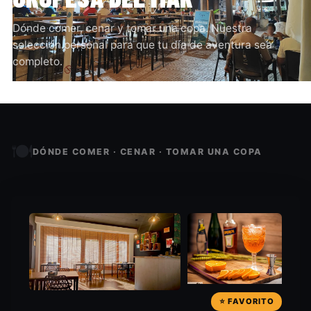
Dónde comer, cenar y tomar una copa. Nuestra
selección personal para que tu día de aventura sea
completo.
🍽️
DÓNDE COMER · CENAR · TOMAR UNA COPA
⭐ FAVORITO