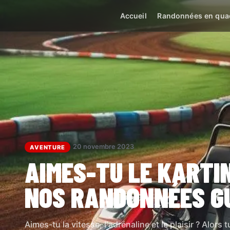
Accueil
Randonnées en qua
20 novembre 2023
AVENTURE
AIMES-TU LE KARTIN
NOS RANDONNÉES GU
Aimes-tu la vitesse, l'adrénaline et le plaisir ? Alors