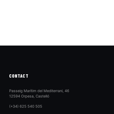
CONTACT
Passeig Marítim del Mediterrani, 46
12594 Orpesa, Castelló
(+34) 625 540 505