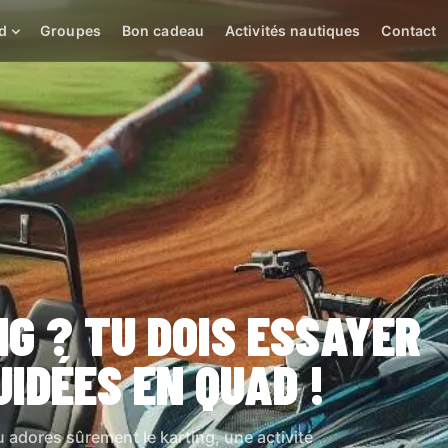
d
Groupes
Bon cadeau
Activités nautiques
Contact
G ? TU DOIS ESSAYER
IDÉES EN QUAD !
 tu adores sûrement le karting, une activité