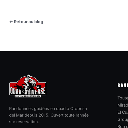
← Retour au blog
RAN
Toute
Mirad
Randonnées guidées en quad à Oropesa
El Cu
del Mar depuis 2015. Ouvert toute l’année
Grou
sur réservation.
Bon 