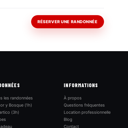
RÉSERVER UNE RANDONNÉE
DONNÉES
INFORMATIONS
s les randonnées
À propos
or y Bosque (1h)
Questions fréquentes
artico (3h)
Location professionnelle
pes
Blog
cadeau
Contact