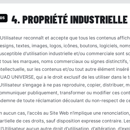
4. PROPRIÉTÉ INDUSTRIELLE
05
'Utilisateur reconnaît et accepte que tous les contenus affiché
esigns, textes, images, logos, icônes, boutons, logiciels, n
usceptible d'utilisation industrielle et/ou commerciale sont s
t tous les marques, noms commerciaux ou signes distinctifs, to
ntellectuelle, sur les contenus et/ou tout autre élément inséré
UAD UNIVERSE, qui a le droit exclusif de les utiliser dans le 
'Utilisateur s'engage à ne pas reproduire, copier, distribuer, 
ommuniquer publiquement, transformer ou modifier ces co
ndemne de toute réclamation découlant du non-respect de ce
n aucun cas, l'accès au Site Web n'implique une renonciation,
artielle de ces droits, sauf disposition expresse contraire. 
 l'Utilisateur aucun autre droit d'utilisation, d'altération, d'e