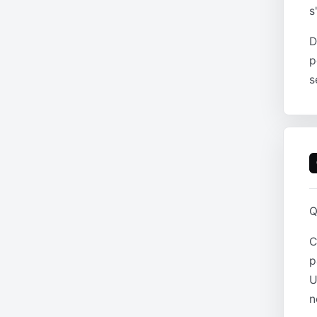
s
D
p
s
Q
C
p
U
n