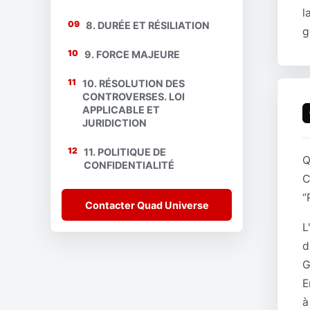
l
09
8. DURÉE ET RÉSILIATION
g
10
9. FORCE MAJEURE
11
10. RÉSOLUTION DES
CONTROVERSES. LOI
APPLICABLE ET
JURIDICTION
12
11. POLITIQUE DE
Q
CONFIDENTIALITÉ
C
“
Contacter Quad Universe
L
d
G
E
à