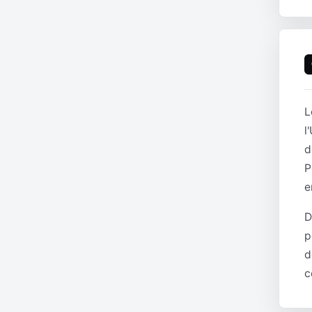
L
l
d
P
e
D
p
d
c