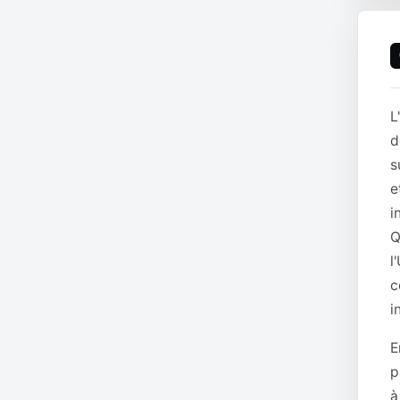
L
d
s
e
i
Q
l
c
i
E
p
à