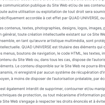
e communication publique du Site Web et/ou de ses contenus
oute autre utilisation ou exploitation de tout droit sera soumi
pécifiquement accordée à cet effet par QUAD UNIVERSE, ou par
es contenus, textes, photographies, designs, logos, images,
n général, toute création intellectuelle existant sur ce Site W
nsemble, en tant qu'œuvre artistique multimédia, sont protég
ntellectuelle. QUAD UNIVERSE est titulaire des éléments qui
es menus, boutons de navigation, le code HTML, les textes, i
ontenu du Site Web ou, dans tous les cas, dispose de l'autoris
léments. Le contenu disponible sur le Site Web ne pourra être r
ransmis, ni enregistré par aucun système de récupération d'
oyen, à moins de disposer de l'autorisation préalable, par écr
l est également interdit de supprimer, contourner et/ou manipul
echniques de protection, ou tout mécanisme d'information pou
e Site Web s'engage à respecter les droits énoncés et à évite