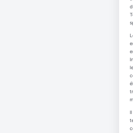
d
T
s
L
e
e
I
l
c
é
t
m
I
t
c