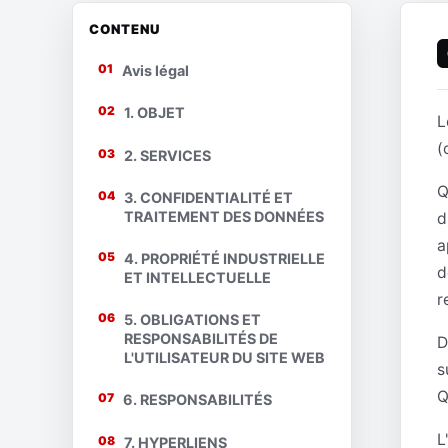
CONTENU
01
Avis légal
02
1. OBJET
L
(
03
2. SERVICES
Q
04
3. CONFIDENTIALITÉ ET
TRAITEMENT DES DONNÉES
d
a
05
4. PROPRIÉTÉ INDUSTRIELLE
d
ET INTELLECTUELLE
r
06
5. OBLIGATIONS ET
RESPONSABILITÉS DE
D
L'UTILISATEUR DU SITE WEB
s
Q
07
6. RESPONSABILITÉS
L
08
7. HYPERLIENS