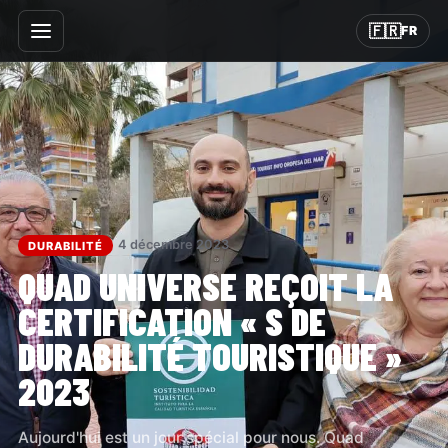
🇫🇷
FR
4 décembre 2023
DURABILITÉ
QUAD UNIVERSE REÇOIT LA
CERTIFICATION « S DE
DURABILITÉ TOURISTIQUE »
2023
Aujourd'hui est un jour spécial pour nous. Quad