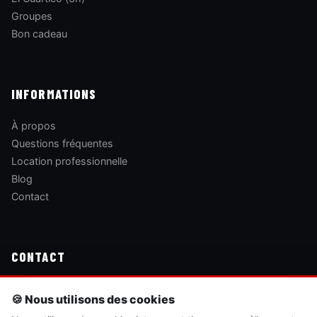
Groupes
Bon cadeau
INFORMATIONS
À propos
Questions fréquentes
Location professionnelle
Blog
Contact
CONTACT
Passeig Marítim del Mediterrani, 46
🍪 Nous utilisons des cookies
12594 Orpesa, Castelló