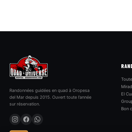
RAN
Toute
Mirad
Randonnées guidées en quad à Oropesa
El Cu
del Mar depuis 2015. Ouvert toute l’année
Grou
sur réservation.
Bon 