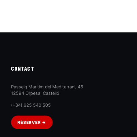
CONTACT
Passeig Marítim del Mediterrani, 46
12594 Orpesa, Castelló
(+34) 625 540 505
RÉSERVER →