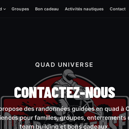
d
Groupes
Bon cadeau
Activités nautiques
Contact
QUAD UNIVERSE
CONTACTEZ-NOUS
propose des randonnées guidées en quad à O
iences pour familles, groupes, enterrements 
team building et bons cadeaux.