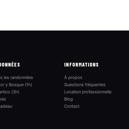
DONNÉES
INFORMATIONS
s les randonnées
À propos
or y Bosque (1h)
Questions fréquentes
artico (3h)
Location professionnelle
pes
Blog
cadeau
Contact